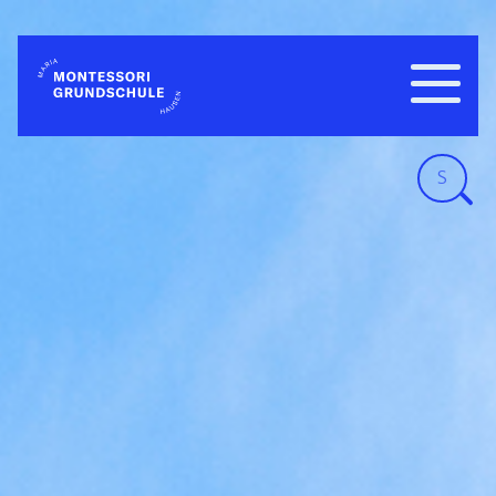
Navigatio
WILLKOMMEN
einblend