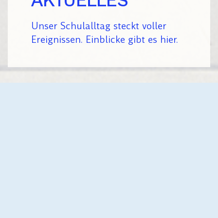
AKTUELLES
Unser Schulalltag steckt voller
Ereignissen. Einblicke gibt es hier.
AKTUELLES
SCHULJAHR
Alle
2025/26
2024/25
2023/24
KLASSE
Alle
AU
3/4
AU 1
AU 2