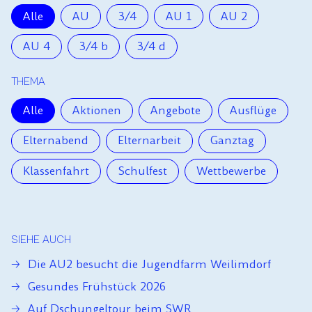
Alle
AU
3/4
AU 1
AU 2
AU 4
3/4 b
3/4 d
THEMA
Alle
Aktionen
Angebote
Ausflüge
Elternabend
Elternarbeit
Ganztag
Klassenfahrt
Schulfest
Wettbewerbe
SIEHE AUCH
Die AU2 besucht die Jugendfarm Weilimdorf
Gesundes Frühstück 2026
Auf Dschungeltour beim SWR