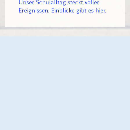
Unser Schulalltag steckt voller
Ereignissen. Einblicke gibt es hier.
AKTUELLES
SCHULJAHR
Alle
2025/26
2024/25
2023/24
KLASSE
Alle
AU
3/4
AU 1
AU 2
AU 4
3/4 b
3/4 d