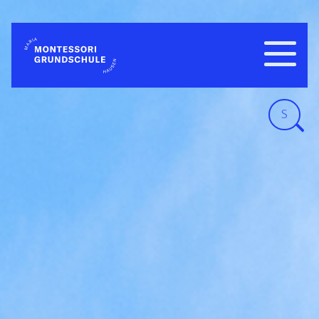
Navigatio
WILLKOMMEN
einblend