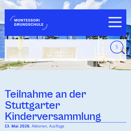
Navigatio
WILLKOMMEN
einblend
Teilnahme an der
Stuttgarter
Kinderversammlung
13. Mai 2026
,
Aktionen
,
Ausflüge