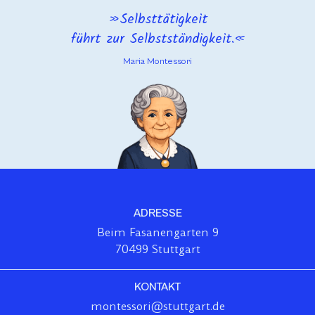
Selbsttätigkeit
führt zur Selbstständigkeit.
Maria Montessori
ADRESSE
Beim Fasanengarten 9
70499 Stuttgart
KONTAKT
montessori@stuttgart.de