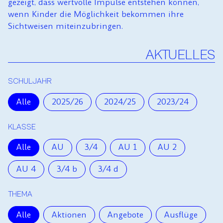
gezeigt, dass wertvolle Impulse entstehen können,
wenn Kinder die Möglichkeit bekommen ihre
Sichtweisen miteinzubringen.
AKTUELLES
SCHULJAHR
Alle
2025/26
2024/25
2023/24
N
KLASSE
Alle
AU
3/4
AU 1
AU 2
AU 4
3/4 b
3/4 d
THEMA
Alle
Aktionen
Angebote
Ausflüge