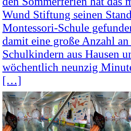
den Sommerferien hat das 
Wund Stiftung seinen Stand
Montessori-Schule gefunden
damit eine große Anzahl an
Schulkindern aus Hausen u
wöchentlich neunzig Minut
[…]