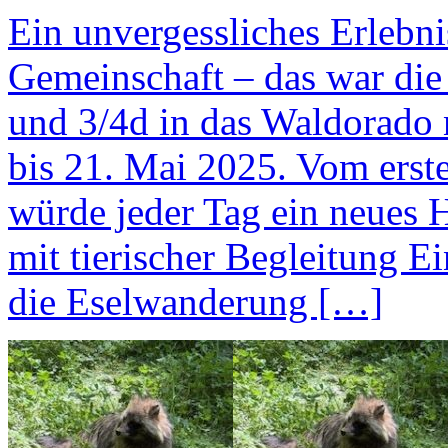
Ein unvergessliches Erlebni
Gemeinschaft – das war die
und 3/4d in das Waldorado
bis 21. Mai 2025. Vom erst
würde jeder Tag ein neues 
mit tierischer Begleitung E
die Eselwanderung […]