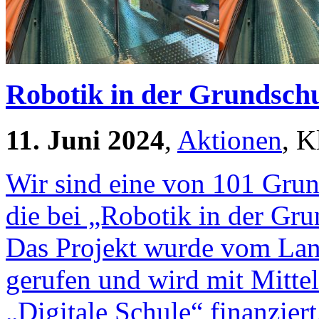
Robotik in der Grundschu
11. Juni 2024
,
Aktionen
, K
Wir sind eine von 101 Gru
die bei „Robotik in der Gr
Das Projekt wurde vom La
gerufen und wird mit Mitt
„Digitale Schule“ finanzier