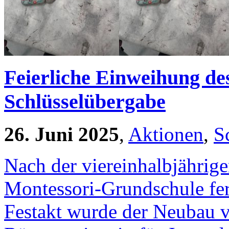
Feierliche Einweihung d
Schlüsselübergabe
26. Juni 2025
,
Aktionen
,
S
Nach der viereinhalbjährig
Montessori-Grundschule fert
Festakt wurde der Neubau v