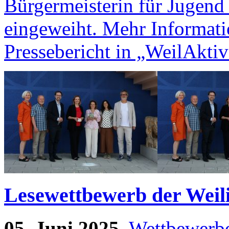
Bürgermeisterin für Jugend 
eingeweiht. Mehr Informati
Pressebericht in „WeilAktiv
Lesewettbewerb der Weil
05. Juni 2025
,
Wettbewerb