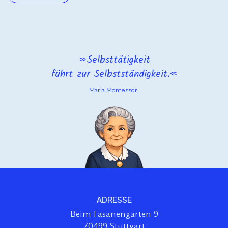
Selbsttätigkeit
führt zur Selbstständigkeit.
Maria Montessori
ADRESSE
Beim Fasanengarten 9
70499 Stuttgart