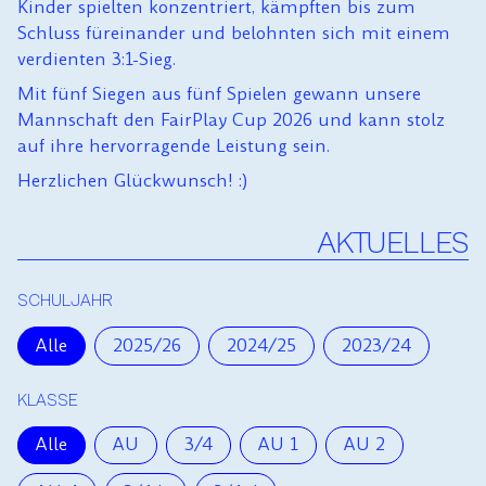
Kinder spielten konzentriert, kämpften bis zum
Schluss füreinander und belohnten sich mit einem
verdienten 3:1-Sieg.
Mit fünf Siegen aus fünf Spielen gewann unsere
Mannschaft den FairPlay Cup 2026 und kann stolz
auf ihre hervorragende Leistung sein.
Herzlichen Glückwunsch! :)
AKTUELLES
SCHULJAHR
Alle
2025/26
2024/25
2023/24
N
KLASSE
Alle
AU
3/4
AU 1
AU 2